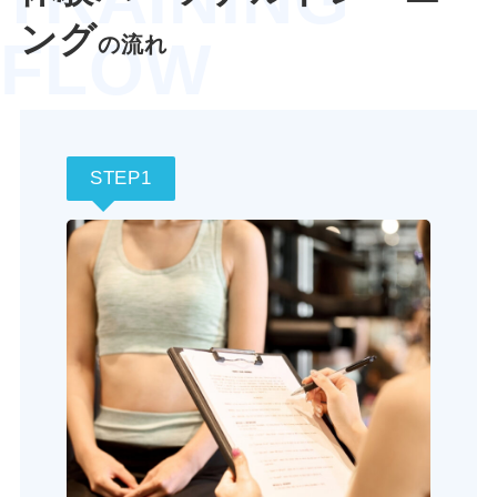
ング
FLOW
の流れ
STEP1